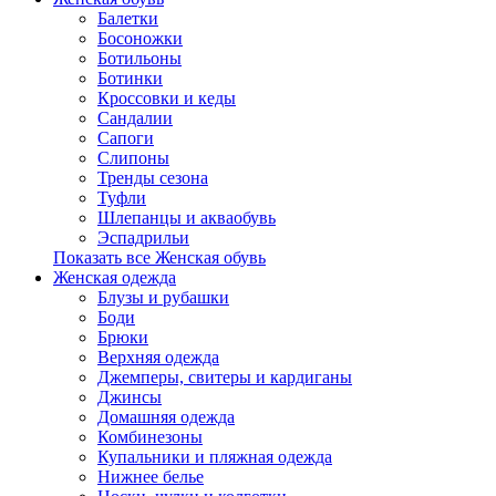
Балетки
Босоножки
Ботильоны
Ботинки
Кроссовки и кеды
Сандалии
Сапоги
Слипоны
Тренды сезона
Туфли
Шлепанцы и акваобувь
Эспадрильи
Показать все Женская обувь
Женская одежда
Блузы и рубашки
Боди
Брюки
Верхняя одежда
Джемперы, свитеры и кардиганы
Джинсы
Домашняя одежда
Комбинезоны
Купальники и пляжная одежда
Нижнее белье