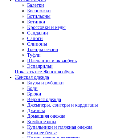
Балетки
Босоножки
Ботильоны
Ботинки
Кроссовки и кеды
Сандалии
Сапоги
Слипоны
Тренды сезона
Туфли
Шлепанцы и акваобувь
Эспадрильи
Показать все Женская обувь
Женская одежда
Блузы и рубашки
Боди
Брюки
Верхняя одежда
Джемперы, свитеры и кардиганы
Джинсы
Домашняя одежда
Комбинезоны
Купальники и пляжная одежда
Нижнее белье