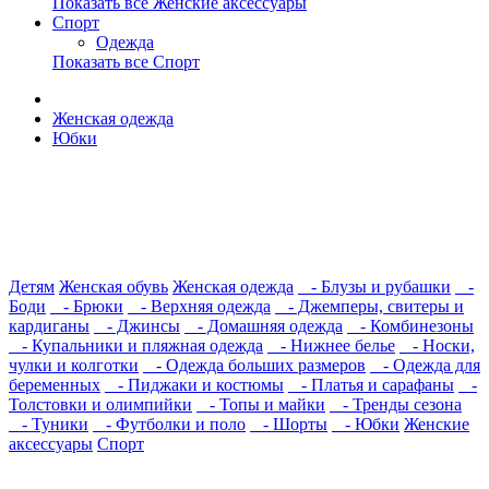
Показать все Женские аксессуары
Спорт
Одежда
Показать все Спорт
Женская одежда
Юбки
Детям
Женская обувь
Женская одежда
- Блузы и рубашки
-
Боди
- Брюки
- Верхняя одежда
- Джемперы, свитеры и
кардиганы
- Джинсы
- Домашняя одежда
- Комбинезоны
- Купальники и пляжная одежда
- Нижнее белье
- Носки,
чулки и колготки
- Одежда больших размеров
- Одежда для
беременных
- Пиджаки и костюмы
- Платья и сарафаны
-
Толстовки и олимпийки
- Топы и майки
- Тренды сезона
- Туники
- Футболки и поло
- Шорты
- Юбки
Женские
аксессуары
Спорт