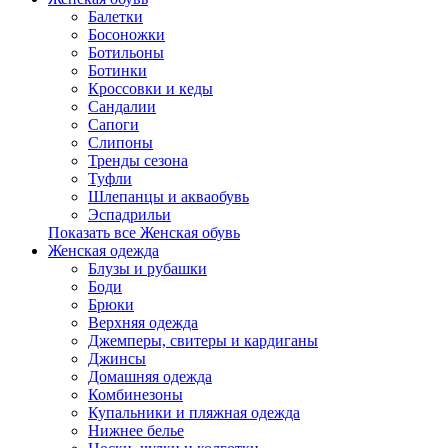
Балетки
Босоножки
Ботильоны
Ботинки
Кроссовки и кеды
Сандалии
Сапоги
Слипоны
Тренды сезона
Туфли
Шлепанцы и акваобувь
Эспадрильи
Показать все Женская обувь
Женская одежда
Блузы и рубашки
Боди
Брюки
Верхняя одежда
Джемперы, свитеры и кардиганы
Джинсы
Домашняя одежда
Комбинезоны
Купальники и пляжная одежда
Нижнее белье