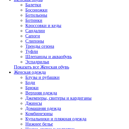
Балетки
Босоножки
Ботильоны
Ботинки
Кроссовки и кеды
Сандалии
Сапоги
Слипоны
Тренды сезона
Туфли
Шлепанцы и акваобувь
Эспадрильи
Показать все Женская обувь
Женская одежда
Блузы и рубашки
Боди
Брюки
Верхняя одежда
Джемперы, свитеры и кардиганы
Джинсы
Домашняя одежда
Комбинезоны
Купальники и пляжная одежда
Нижнее белье