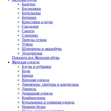
Балетки
Босоножки
Ботильоны
Ботинки
Кроссовки и кеды
Сандалии
Сапоги
Слипоны
Тренды сезона
Туфли
Шлепанцы и акваобувь
Эспадрильи
Показать все Женская обувь
Женская одежда
Блузы и рубашки
Боди
Брюки
Верхняя одежда
Джемперы, свитеры и кардиганы
Джинсы
Домашняя одежда
Комбинезоны
Купальники и пляжная одежда
Нижнее белье